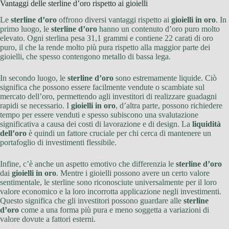
Vantaggi delle sterline d’oro rispetto ai gioielli
Le
sterline d’oro
offrono diversi vantaggi rispetto ai
gioielli in oro
. In
primo luogo, le
sterline d’oro
hanno un contenuto d’oro puro molto
elevato. Ogni sterlina pesa 31,1 grammi e contiene 22 carati di oro
puro, il che la rende molto più pura rispetto alla maggior parte dei
gioielli, che spesso contengono metallo di bassa lega.
In secondo luogo, le
sterline d’oro
sono estremamente liquide. Ciò
significa che possono essere facilmente vendute o scambiate sul
mercato dell’oro, permettendo agli investitori di realizzare guadagni
rapidi se necessario. I
gioielli in oro
, d’altra parte, possono richiedere
tempo per essere venduti e spesso subiscono una svalutazione
significativa a causa dei costi di lavorazione e di design. La
liquidità
dell’oro
è quindi un fattore cruciale per chi cerca di mantenere un
portafoglio di investimenti flessibile.
Infine, c’è anche un aspetto emotivo che differenzia le
sterline d’oro
dai
gioielli in oro
. Mentre i gioielli possono avere un certo valore
sentimentale, le sterline sono riconosciute universalmente per il loro
valore economico e la loro incorrotta applicazione negli investimenti.
Questo significa che gli investitori possono guardare alle
sterline
d’oro
come a una forma più pura e meno soggetta a variazioni di
valore dovute a fattori esterni.