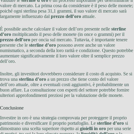
Valutare le
sterline d’oro
è un processo importante per determinarne il
valore di mercato. La prima cosa da considerare è il peso delle monete;
poiché ogni sterlina pesa 31,1 grammi, il suo valore di mercato sarà
largamente influenzato dal
prezzo dell’oro
attuale.
È possibile anche calcolare il valore dell’oro presente nelle
sterline
d’oro
moltiplicando il peso delle monete (in once o grammi) per il
prezzo dell’oro
per oncia sul mercato. Tuttavia, è importante tenere
presente che le
sterline d’oro
possono avere anche un valore
numismatico, a seconda della loro rarità e condizione. Questo potrebbe
aumentare significativamente il loro valore oltre il semplice prezzo
dell’oro.
Inoltre, gli investitori dovrebbero considerare il costo di acquisto. Se si
trova una
sterlina d’oro
a un prezzo che tiene conto del valore
dell’oro attuale, oltre a eventuali costi aggiuntivi, è probabilmente un
buon affare. La consultazione con esperti del settore potrebbe fornire
ulteriori approfondimenti preziosi per la valutazione delle monete.
Conclusione
Investire in oro è una strategia comprovata per proteggere il proprio
patrimonio e diversificare il proprio portafoglio. Le
sterline d’oro
si
dimostrano una scelta superiore rispetto ai
gioielli in oro
per una serie
di motivi, tra cui la loro elevata purezza, la
liquidità dell’oro
e la